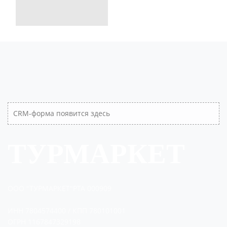
CRM-форма появится здесь
ТУРМАРКЕТ
ООО "ТУРМАРКЕТ"РТА 000909
ИНН 7804574400 / КПП 780101001
ОГРН 1167847329198