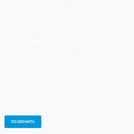
Юр. адрес : 196244, г. Санкт-Петербург, Витебский пр. 19/2-
81
📱Бесплатно по РФ 8-800-300-84-70
e-mail: agent@tourmarket.online
🌐Офис на Академической , Санкт-Петербург , пр. Науки
21/1, ТК “Торговый двор”, 2 этаж, офис продаж Слетать.ру⁣⁣⠀
📱 89219967136
🌐Офис на Ладожской, Санкт-Петербург, пр. Косыгина 31/1,
ТК “Бонус”
📱 89319929492
ПОЗВОНИТЬ